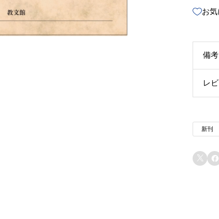
お気
備考
レビ
u3
u4
以
新刊
u5
イ
と
u6


u7
u7
u8