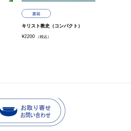
書籍
書籍
キリスト教史（コンパクト）
モーセ（原
¥
2200
¥
2750
（税込）
（税込