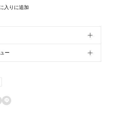
に入りに追加
ュー
0b5u30a4u30ba
f5cu8005
前にこの商品を購入したことのあるログ
1fau7248u793e
ン済みのユーザーのみレビューを残すこ
ができます。
42du8f09u6b4cu96c6

67au58f2u65e5
de8u8a33
272