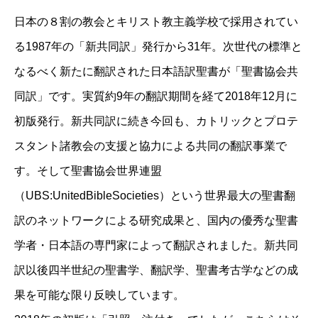
u767au58f2u65e5
日本の８割の教会とキリスト教主義学校で採用されてい
u7de8u8a33
る1987年の「新共同訳」発行から31年。次世代の標準と
u8272
なるべく新たに翻訳された日本語訳聖書が「聖書協会共
u8457u8005
同訳」です。実質約9年の翻訳期間を経て2018年12月に
初版発行。新共同訳に続き今回も、カトリックとプロテ
スタント諸教会の支援と協力による共同の翻訳事業で
す。そして聖書協会世界連盟
（UBS:UnitedBibleSocieties）という世界最大の聖書翻
訳のネットワークによる研究成果と、国内の優秀な聖書
学者・日本語の専門家によって翻訳されました。新共同
訳以後四半世紀の聖書学、翻訳学、聖書考古学などの成
果を可能な限り反映しています。