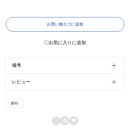
お買い物カゴに追加
お気に入りに追加
備考
レビュー
u30b5u30a4u30ba
u4f5cu8005
以前にこの商品を購入したことのあるログイン済
新刊
u51fau7248u793e
みのユーザーのみレビューを残すことができま
す。
u642du8f09u6b4cu96c6


