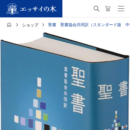




聖書 聖書協会共同訳（スタンダード版 中
ショップ