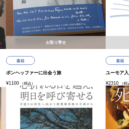
お取り寄せ
書籍
書籍
ボンヘッファーに出会う旅
ユーモア入
¥
1100
¥
2310
（税込）
（税