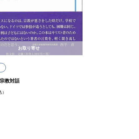
お取り寄せ
宗教対話
込）