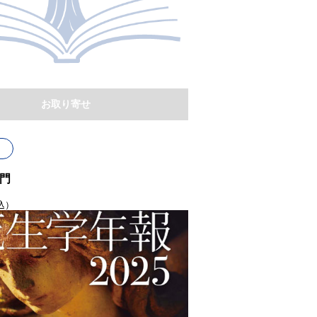
お取り寄せ
門
込）