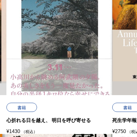
書籍
書籍
心折れる日を越え、 明日を呼び寄せる
死生学年報2
¥
1430
¥
2750
（税込）
（税