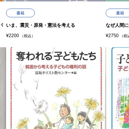
書籍
書籍
パ
いま、震災・原発・憲法を考える
なぜ人間に
¥
2200
¥
2750
（税込）
（税