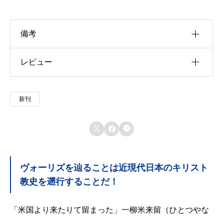
備考
レビュー
u30b5u30a4u30ba
u4f5cu8005
以前にこの商品を購入したことのあるログイン済
新刊
u51fau7248u793e
みのユーザーのみレビューを残すことができま
す。
u642du8f09u6b4cu96c6



u767au58f2u65e5
ヴォーリズを辿ることは近現代日本のキリスト
u7de8u8a33
教史を遡行することだ！
u8272
「米国より来たりて留まった」一柳米来留（ひとつやな
u8457u8005