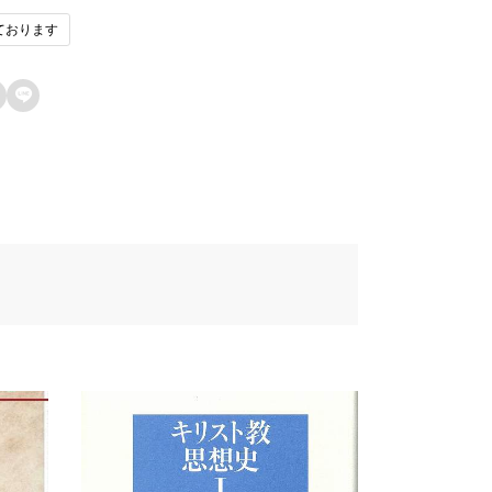
ております
1fau7248u793e
ン済みのユーザーのみレビューを残すこ
ができます。
42du8f09u6b4cu96c6

67au58f2u65e5
de8u8a33
272
457u8005