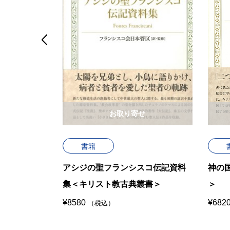

せ
お取り寄せ
書籍
スト教古典
アシジの聖フランシスコ伝記資料
神の
集＜キリスト教古典叢書＞
＞
¥
8580
¥
682
（税込）