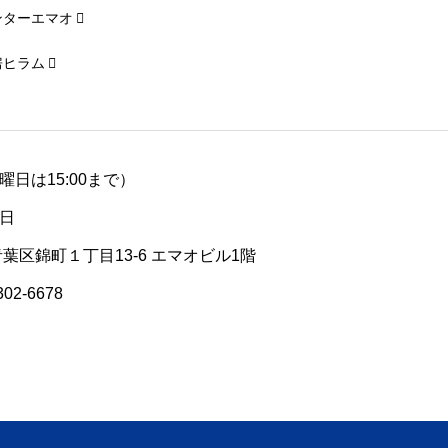
ンターエマオ
房ヒラム
（土曜日は15:00まで）
日
青葉区錦町１丁目13-6 エマオビル1階
302-6678