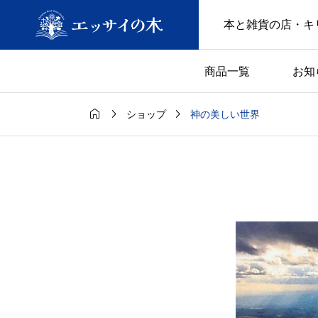
本と雑貨の店・キ
商品一覧
お知



神の美しい世界
ショップ