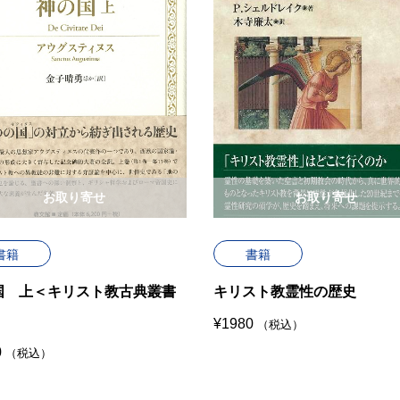
お取り寄せ
お取り寄せ
書籍
書籍
国 上＜キリスト教古典叢書
キリスト教霊性の歴史
¥
1980
（税込）
0
（税込）