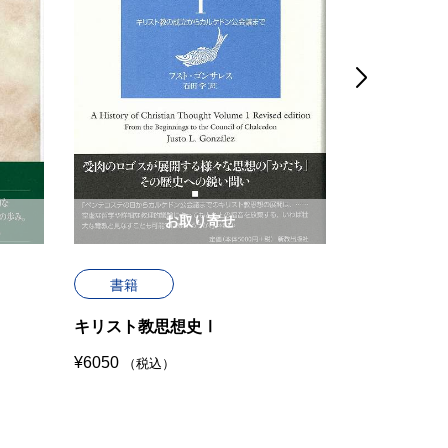

お取り寄せ
書籍
書籍
キリスト教思想史Ⅰ
死の文化史
¥
6050
¥
1980
（税込）
（税込