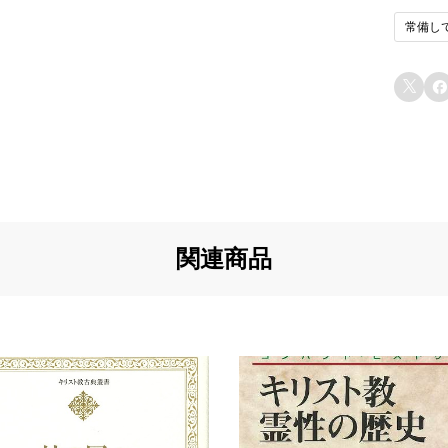
常備し
u5
イ
と
u6


u7
u7
u8
u8
関連商品