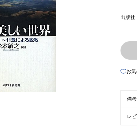
出版社
お気
備考
レビ
u3
u4
以