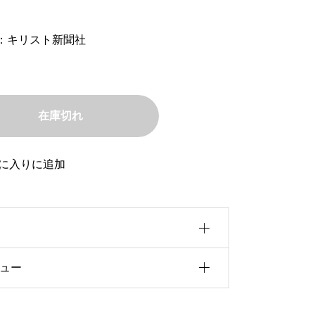
：キリスト新聞社
在庫切れ
に入りに追加
ュー
0b5u30a4u30ba
f5cu8005
前にこの商品を購入したことのあるログ