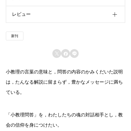
レビュー
u30b5u30a4u30ba
u4f5cu8005
以前にこの商品を購入したことのあるログイン済
新刊
u51fau7248u793e
みのユーザーのみレビューを残すことができま
す。
u642du8f09u6b4cu96c6



u767au58f2u65e5
小教理の言葉の意味と，問答の内容のかみくだいた説明
u7de8u8a33
は，たんなる解説に留まらず，豊かなメッセージに満ち
u8272
ている。
u8457u8005
「小教理問答」を，わたしたちの魂の対話相手とし，教
会の信仰を身につけたい。