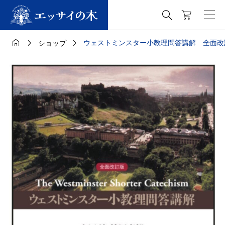




ウェストミンスター小教理問答講解 全面改
ショップ