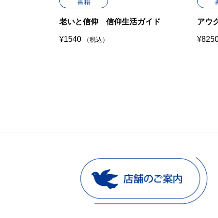
書籍
老いと信仰 信仰生活ガイド
アウ
¥
1540
¥
825
（税込）