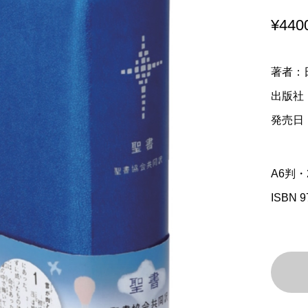
¥
440
著者：
出版社
発売日：
A6判・
ISBN 9