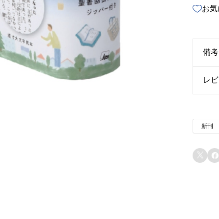
お気
備考
レビ
u3
u4
以
新刊
u5
イ
と
u6


u7
u7
u8