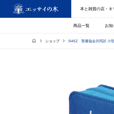
本と雑貨の店・キ
商品一覧
お知



SI45Z 聖書協会共同訳 小
ショップ