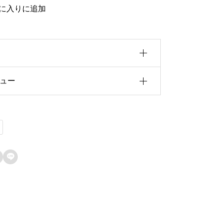
に入りに追加
ュー
0b5u30a4u30ba
f5cu8005
前にこの商品を購入したことのあるログ
1fau7248u793e
ン済みのユーザーのみレビューを残すこ
ができます。
42du8f09u6b4cu96c6

67au58f2u65e5
de8u8a33
272