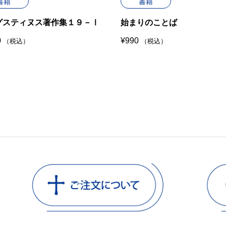
書籍
書籍
グスティヌス著作集１９－Ⅰ
始まりのことば
0
¥
990
（税込）
（税込）