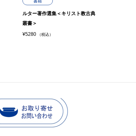
書籍
書籍
ルター著作選集＜キリスト教古典
キリスト教
叢書＞
¥
6050
（税込
¥
5280
（税込）