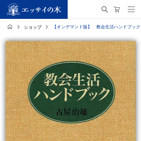




【オンデマンド版】 教会生活ハンドブック
ショップ