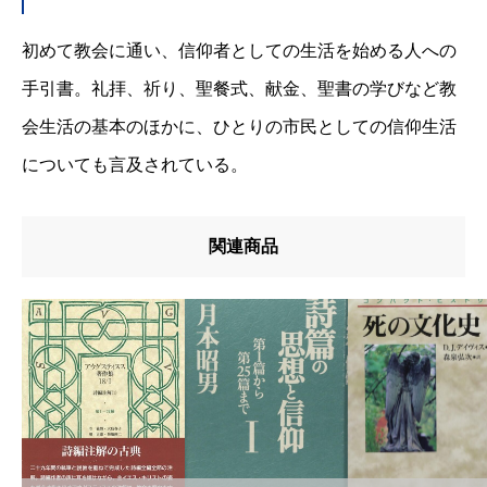
u8272
ブ
初めて教会に通い、信仰者としての生活を始める人への
u8457u8005
ッ
手引書。礼拝、祈り、聖餐式、献金、聖書の学びなど教
ク
会生活の基本のほかに、ひとりの市民としての信仰生活
個
についても言及されている。
関連商品