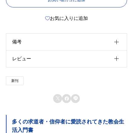
デ
お気に入りに追加
マ
ン
ド
備考
版
】
レビュー
u30b5u30a4u30ba
u4f5cu8005
以前にこの商品を購入したことのあるログイン済
教
新刊
u51fau7248u793e
みのユーザーのみレビューを残すことができま
会
す。
生
u642du8f09u6b4cu96c6



活
u767au58f2u65e5
ハ
多くの求道者・信仰者に愛読されてきた教会生
u7de8u8a33
ン
活入門書
ド