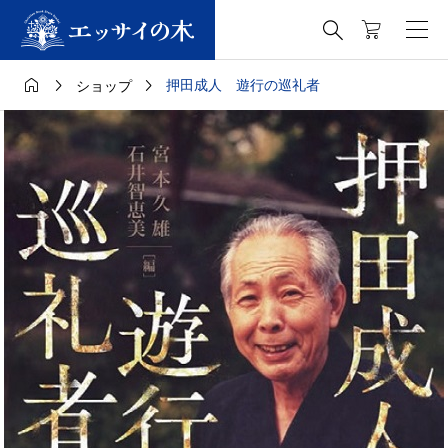




押田成人 遊行の巡礼者
ショップ