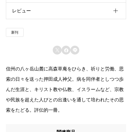
レビュー
u30b5u30a4u30ba
u4f5cu8005
以前にこの商品を購入したことのあるログイン済
新刊
u51fau7248u793e
みのユーザーのみレビューを残すことができま
す。
u642du8f09u6b4cu96c6



u767au58f2u65e5
信州の八ヶ岳山麓に高森草庵をひらき、祈りと労働、思
u7de8u8a33
索の日々を送った押田成人神父。病を同伴者としつつ歩
u8272
んだ生涯と、キリスト教や仏教、イスラームなど、宗教
u8457u8005
や民族を超えた人びとの出逢いを通して培われたその思
索をたどる。評伝的一冊。