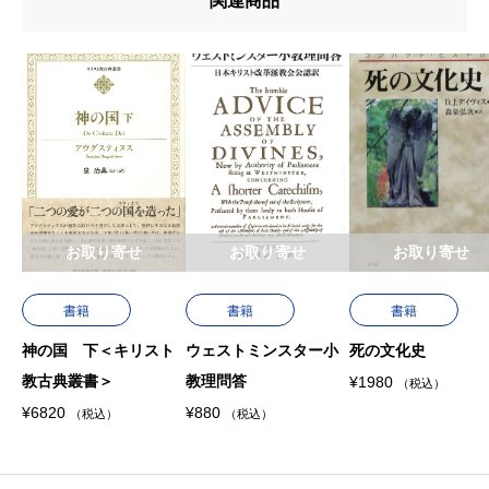
関連商品
お取り寄せ
お取り寄せ
お取り寄せ
書籍
書籍
書籍
神の国 下＜キリスト
ウェストミンスター小
死の文化史
教古典叢書＞
教理問答
¥
1980
（税込）
¥
6820
¥
880
（税込）
（税込）