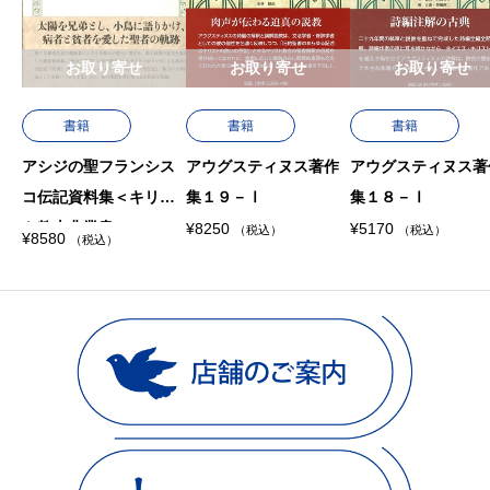
お取り寄せ
お取り寄せ
お取り寄せ
書籍
書籍
書籍
アシジの聖フランシス
アウグスティヌス著作
アウグスティヌス著
コ伝記資料集＜キリス
集１９－Ⅰ
集１８－Ⅰ
ト教古典叢書＞
¥
8250
¥
5170
（税込）
（税込）
¥
8580
（税込）