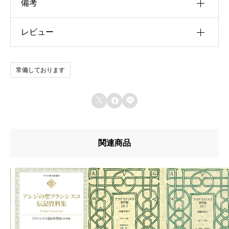
備考
レビュー
u30b5u30a4u30ba
u4f5cu8005
以前にこの商品を購入したことのあるログイン済
常備しております
u51fau7248u793e
みのユーザーのみレビューを残すことができま
す。
u642du8f09u6b4cu96c6



u767au58f2u65e5
u7de8u8a33
関連商品
u8272
u8457u8005