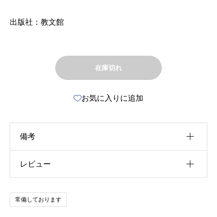
出版社：教文館
在庫切れ
お気に入りに追加
備考
レビュー
u30b5u30a4u30ba
u4f5cu8005
以前にこの商品を購入したことのあるログイン済
常備しております
u51fau7248u793e
みのユーザーのみレビューを残すことができま