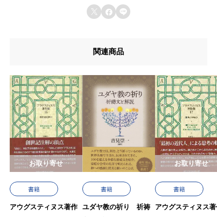
す。
u642du8f09u6b4cu96c6



u767au58f2u65e5
u7de8u8a33
関連商品
u8272
u8457u8005
お取り寄せ
お取り寄せ
書籍
書籍
書籍
アウグスティヌス著作
ユダヤ教の祈り 祈祷
アウグスティヌス著