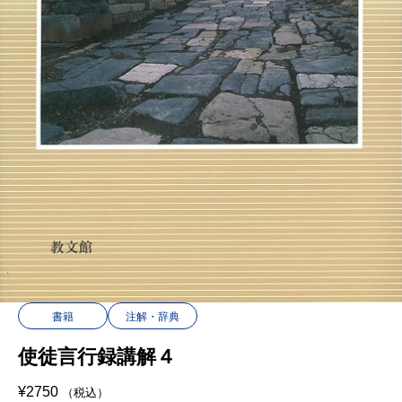
書籍
注解・辞典
使徒言行録講解４
¥
2750
（税込）