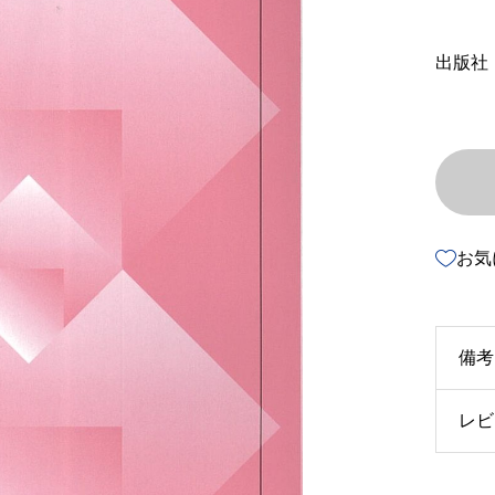
出版社
お気
備考
レビ
u3
u4
以