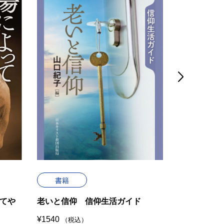

書籍
書籍
てや
老いと信仰 信仰生活ガイド
告白録＜キ
¥
1540
¥
5280
（税込）
（税込