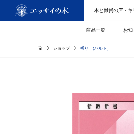
本と雑貨の店・キ
商品一覧
お知



祈り (バルト）
ショップ