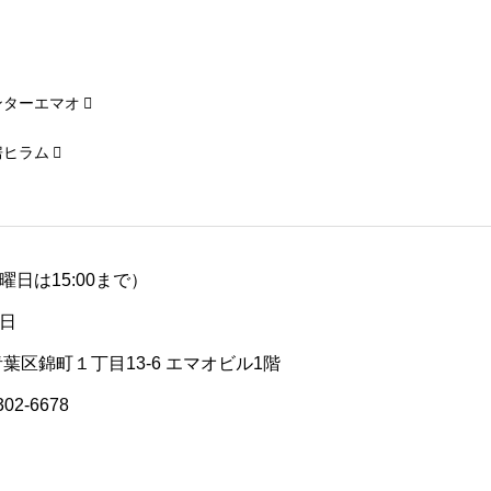
ンターエマオ
房ヒラム
（土曜日は15:00まで）
日
青葉区錦町１丁目13-6 エマオビル1階
302-6678