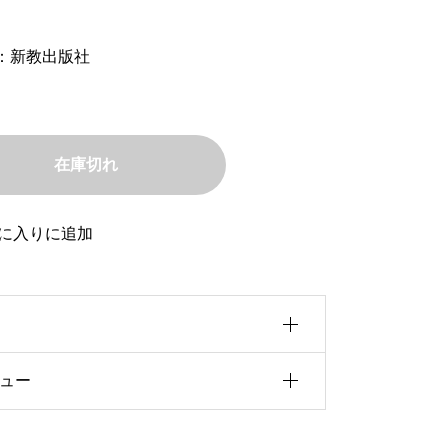
：新教出版社
在庫切れ
に入りに追加
ュー
0b5u30a4u30ba
f5cu8005
前にこの商品を購入したことのあるログ