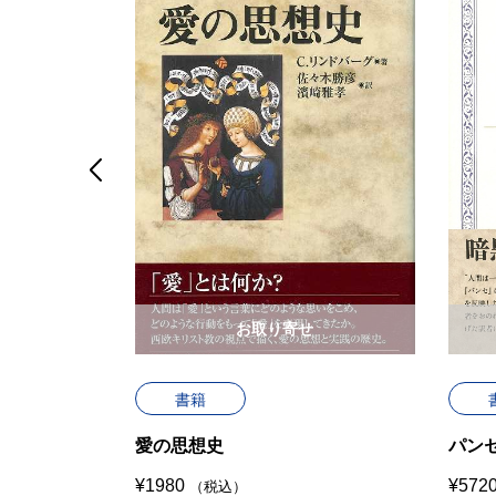

せ
お取り寄せ
書籍
教古典叢書
愛の思想史
パン
¥
1980
¥
572
（税込）