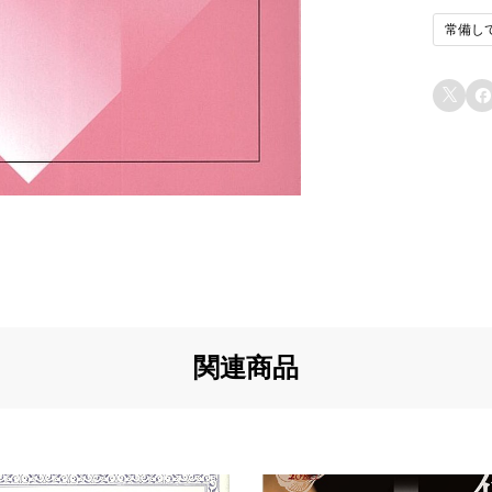
常備し
u5
イ
と
u6


u7
u7
u8
u8
関連商品