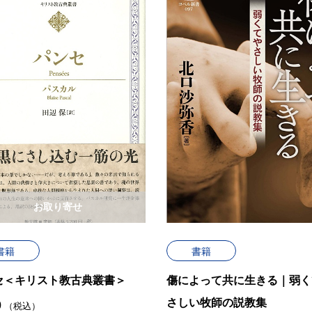
お取り寄せ
書籍
書籍
セ＜キリスト教古典叢書＞
傷によって共に生きる｜弱く
さしい牧師の説教集
0
（税込）