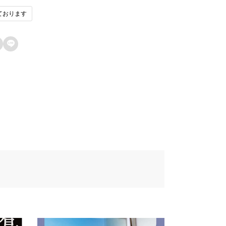
ております
1fau7248u793e
ン済みのユーザーのみレビューを残すこ
ができます。
42du8f09u6b4cu96c6

67au58f2u65e5
de8u8a33
272
457u8005