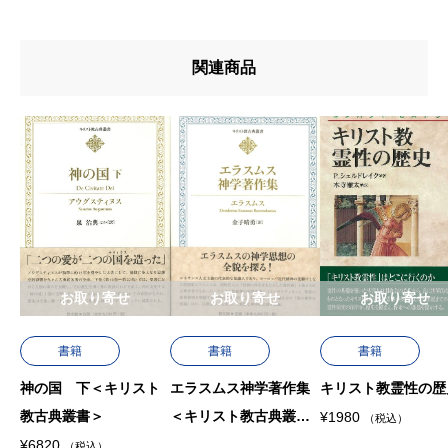
u767au58f2u65e5
u7de8u8a33
関連商品
u8272
u8457u8005
お取り寄せ
お取り寄せ
お取り寄せ
書籍
書籍
書籍
神の国 下＜キリスト
エラスムス神学著作集
キリスト教霊性の歴
教古典叢書＞
＜キリスト教古典叢書
¥
1980
（税込）
＞
¥
6820
（税込）