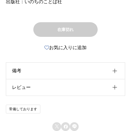
出版社：いのちのことば社
在庫切れ
お気に入りに追加
備考
レビュー
u30b5u30a4u30ba
u4f5cu8005
以前にこの商品を購入したことのあるログイン済
常備しております
u51fau7248u793e
みのユーザーのみレビューを残すことができま
す。
u642du8f09u6b4cu96c6


