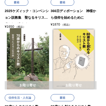
書籍
書籍
2025ケズィック・コンベンシ
366日ディボーション 神様か
ョン説教集 聖なるキリスト
ら信仰を始めるために
者として生きる
¥
1870
（税込）
¥
1650
（税込）
お取り寄せ
お取り寄せ
信仰生活・人生論
書籍