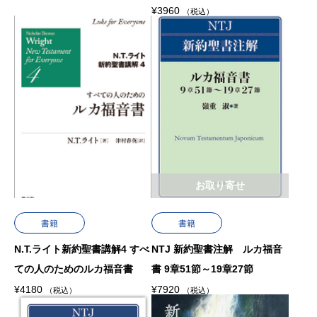
¥
3960
（税込）
お取り寄せ
書籍
書籍
N.T.ライト新約聖書講解4 すべ
NTJ 新約聖書注解 ルカ福音
ての人のためのルカ福音書
書 9章51節～19章27節
¥
4180
¥
7920
（税込）
（税込）