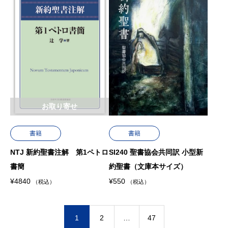
お取り寄せ
書籍
書籍
NTJ 新約聖書注解 第1ペトロ
SI240 聖書協会共同訳 小型新
書簡
約聖書（文庫本サイズ）
¥
4840
¥
550
（税込）
（税込）
1
2
…
47