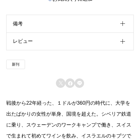
ひ
と
備考
り
旅
レビュー
u30b5u30a4u30ba
個
u4f5cu8005
以前にこの商品を購入したことのあるログイン済
新刊
u51fau7248u793e
みのユーザーのみレビューを残すことができま
す。
u642du8f09u6b4cu96c6



u767au58f2u65e5
戦後から22年経った、１ドルが360円の時代に、大学を
u7de8u8a33
出たばかりの女性が単身、国境を超えた。シベリア鉄道
u8272
に乗り、スウェーデンのワークキャンプで働き、スイス
u8457u8005
で生まれて初めてワインを飲み、イスラエルのキブツで