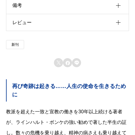
備考
レビュー
u30b5u30a4u30ba
u4f5cu8005
以前にこの商品を購入したことのあるログイン済
新刊
u51fau7248u793e
みのユーザーのみレビューを残すことができま
す。
u642du8f09u6b4cu96c6



u767au58f2u65e5
再び奇跡は起きる……人生の使命を生きるため
u7de8u8a33
に
u8272
教派を超えた一致と宣教の働きを30年以上続ける著者
u8457u8005
が、ラインハルト・ボンケの強い勧めで著した半生の証
し。数々の危機を乗り越え、精神の病さえも乗り越えて