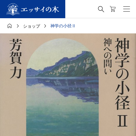




神学の小径Ⅱ
ショップ