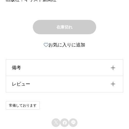
在庫切れ
お気に入りに追加
備考
レビュー
u30b5u30a4u30ba
u4f5cu8005
以前にこの商品を購入したことのあるログイン済
常備しております
u51fau7248u793e
みのユーザーのみレビューを残すことができま
す。
u642du8f09u6b4cu96c6


