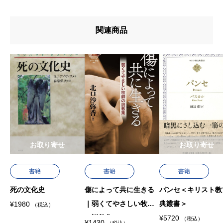
u767au58f2u65e5
u7de8u8a33
関連商品
u8272
u8457u8005
お取り寄せ
お取り寄せ
書籍
書籍
書籍
死の文化史
傷によって共に生きる
パンセ＜キリスト教
｜弱くてやさしい牧師
典叢書＞
¥
1980
（税込）
の説教集
¥
5720
（税込）
¥
1430
（税込）