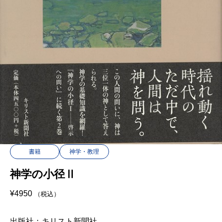
書籍
神学・教理
神学の小径Ⅱ
¥
4950
（税込）
出版社：キリスト新聞社