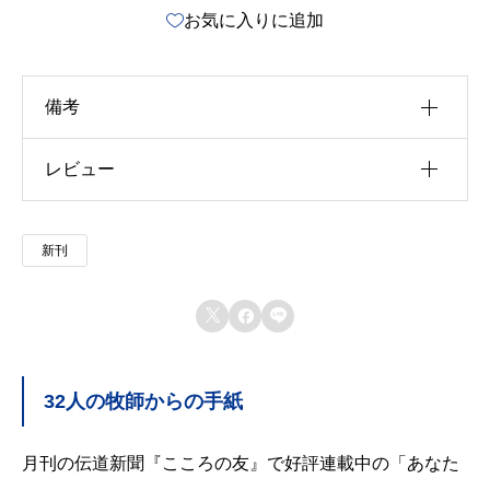
お気に入りに追加
め
て
の
備考
あ
な
レビュー
u30b5u30a4u30ba
た
u4f5cu8005
以前にこの商品を購入したことのあるログイン済
へ
新刊
u51fau7248u793e
みのユーザーのみレビューを残すことができま
個
す。
u642du8f09u6b4cu96c6



u767au58f2u65e5
32人の牧師からの手紙
u7de8u8a33
u8272
月刊の伝道新聞『こころの友』で好評連載中の「あなた