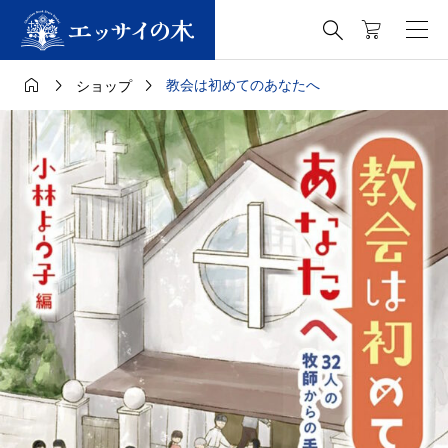




教会は初めてのあなたへ
ショップ