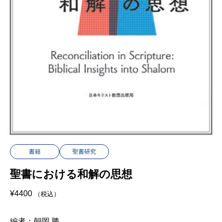
書籍
聖書研究
聖書における和解の思想
¥
4400
（税込）
編者：朝岡 勝