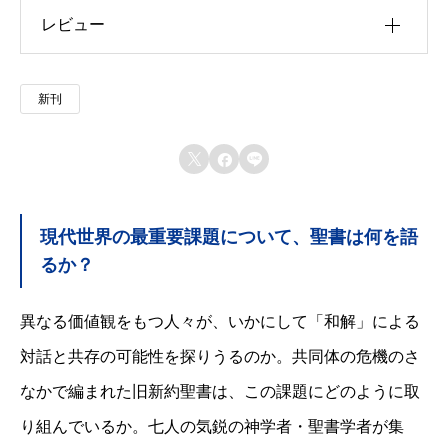
レビュー
u30b5u30a4u30ba
u4f5cu8005
以前にこの商品を購入したことのあるログイン済
新刊
u51fau7248u793e
みのユーザーのみレビューを残すことができま
す。
u642du8f09u6b4cu96c6



u767au58f2u65e5
現代世界の最重要課題について、聖書は何を語
u7de8u8a33
るか？
u8272
異なる価値観をもつ人々が、いかにして「和解」による
u8457u8005
対話と共存の可能性を探りうるのか。共同体の危機のさ
なかで編まれた旧新約聖書は、この課題にどのように取
り組んでいるか。七人の気鋭の神学者・聖書学者が集