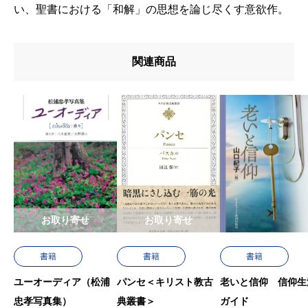
い、聖書における「和解」の思想を論じ尽くす意欲作。
関連商品
お取り寄せ
お取り寄せ
書籍
書籍
書籍
ユーオーディア（松浦
パンセ＜キリスト教古
老いと信仰 信仰生
忠孝写真集）
典叢書＞
ガイド