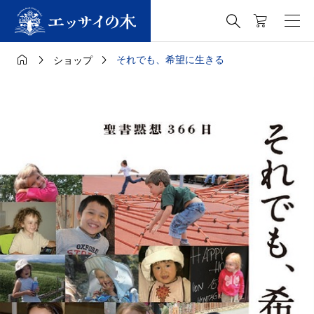




それでも、希望に生きる
ショップ