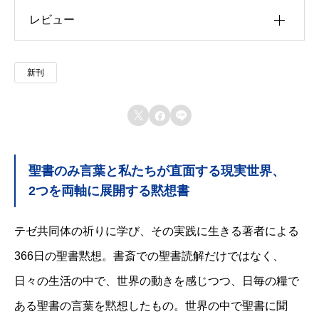
レビュー
u30b5u30a4u30ba
u4f5cu8005
以前にこの商品を購入したことのあるログイン済
新刊
u51fau7248u793e
みのユーザーのみレビューを残すことができま
す。
u642du8f09u6b4cu96c6



u767au58f2u65e5
聖書のみ言葉と私たちが直面する現実世界、
u7de8u8a33
2つを両軸に展開する黙想書
u8272
テゼ共同体の祈りに学び、その実践に生きる著者による
u8457u8005
366日の聖書黙想。書斎での聖書読解だけではなく、
日々の生活の中で、世界の動きを感じつつ、日毎の糧で
ある聖書の言葉を黙想したもの。世界の中で聖書に聞