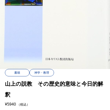
書籍
神学・教理
山上の説教 その歴史的意味と今日的解
釈
¥
5940
（税込）