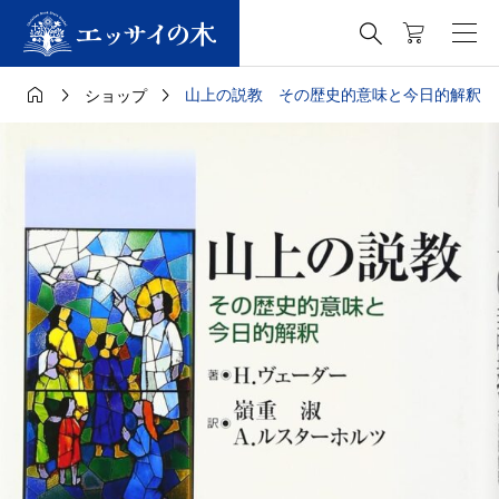




山上の説教 その歴史的意味と今日的解釈
ショップ