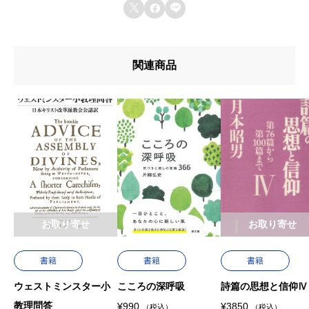
u642du8f09u6b4cu96c6



u767au58f2u65e5
u7de8u8a33
関連商品
u8272
u8457u8005
お取り寄せ
お取り寄せ
書籍
書籍
書籍
ウェストミンスター小
こころの深呼吸
詩篇の思想と信仰Ⅳ
教理問答
¥
990
¥
3850
（税込）
（税込）