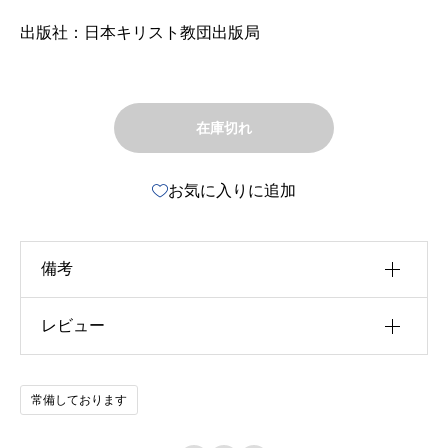
出版社：日本キリスト教団出版局
在庫切れ
お気に入りに追加
備考
レビュー
u30b5u30a4u30ba
u4f5cu8005
以前にこの商品を購入したことのあるログイン済
常備しております
u51fau7248u793e
みのユーザーのみレビューを残すことができま
す。