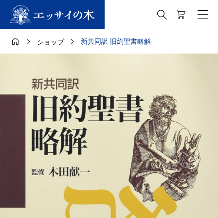




新共同訳 旧約聖書略解
ショップ