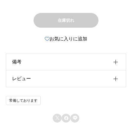
在庫切れ
お気に入りに追加
備考
レビュー
u30b5u30a4u30ba
u4f5cu8005
以前にこの商品を購入したことのあるログイン済
常備しております
u51fau7248u793e
みのユーザーのみレビューを残すことができま
す。
u642du8f09u6b4cu96c6



u767au58f2u65e5