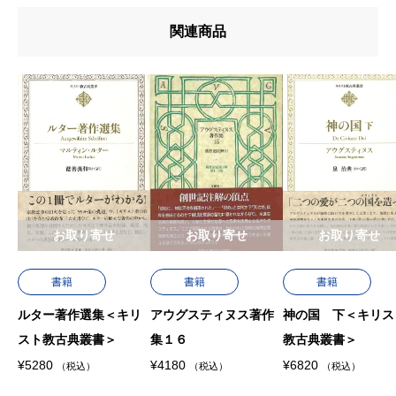
u7de8u8a33
関連商品
u8272
u8457u8005
お取り寄せ
お取り寄せ
お取り寄せ
書籍
書籍
書籍
ルター著作選集＜キリ
アウグスティヌス著作
神の国 下＜キリス
スト教古典叢書＞
集１６
教古典叢書＞
¥
5280
¥
4180
¥
6820
（税込）
（税込）
（税込）