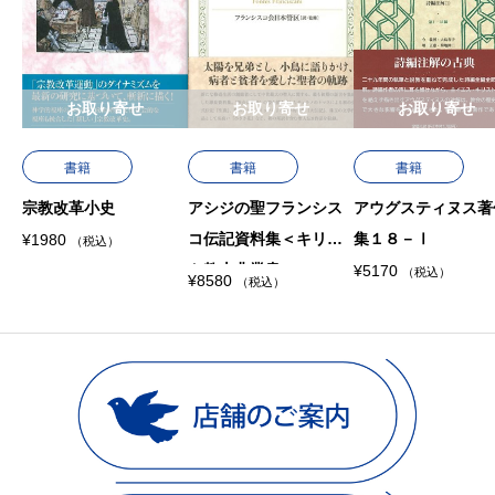
お取り寄せ
お取り寄せ
お取り寄せ
書籍
書籍
書籍
宗教改革小史
アシジの聖フランシス
アウグスティヌス著
コ伝記資料集＜キリス
集１８－Ⅰ
¥
1980
（税込）
ト教古典叢書＞
¥
5170
（税込）
¥
8580
（税込）