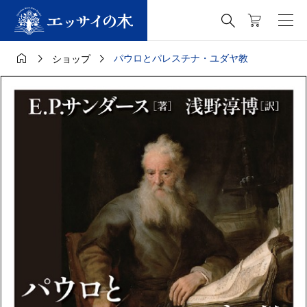




パウロとパレスチナ・ユダヤ教
ショップ