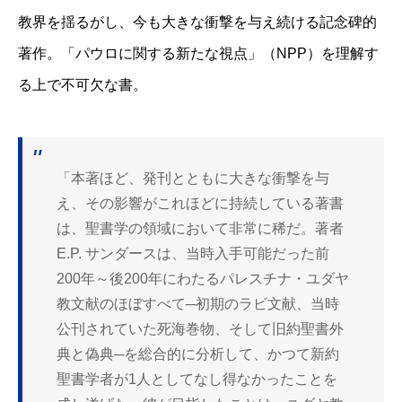
教界を揺るがし、今も大きな衝撃を与え続ける記念碑的
著作。「パウロに関する新たな視点」（NPP）を理解す
る上で不可欠な書。
「本著ほど、発刊とともに大きな衝撃を与
え、その影響がこれほどに持続している著書
は、聖書学の領域において非常に稀だ。著者
E.P. サンダースは、当時入手可能だった前
200年～後200年にわたるパレスチナ・ユダヤ
教文献のほぼすべて─初期のラビ文献、当時
公刊されていた死海巻物、そして旧約聖書外
典と偽典─を総合的に分析して、かつて新約
聖書学者が1人としてなし得なかったことを