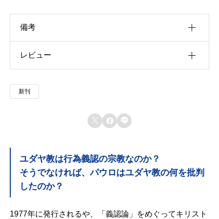
備考
レビュー
u30b5u30a4u30ba
u4f5cu8005
以前にこの商品を購入したことのあるログイン済
新刊
u51fau7248u793e
みのユーザーのみレビューを残すことができま
す。
u642du8f09u6b4cu96c6



u767au58f2u65e5
ユダヤ教は行為義認の宗教なのか？
u7de8u8a33
そうでなければ、パウロはユダヤ教の何を批判
u8272
したのか？
u8457u8005
1977年に発行されるや、「義認論」をめぐってキリスト