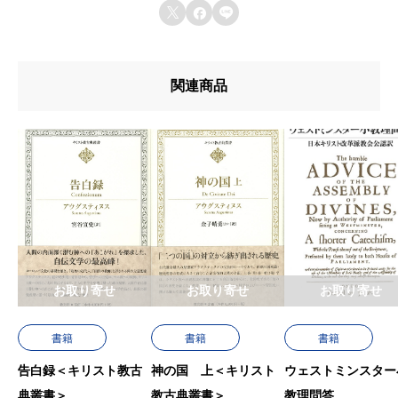
す。
u642du8f09u6b4cu96c6



u767au58f2u65e5
u7de8u8a33
関連商品
u8272
u8457u8005
お取り寄せ
お取り寄せ
お取り寄せ
書籍
書籍
書籍
告白録＜キリスト教古
神の国 上＜キリスト
ウェストミンスター
典叢書＞
教古典叢書＞
教理問答