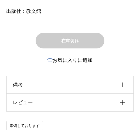
出版社：教文館
在庫切れ
お気に入りに追加
備考
レビュー
u30b5u30a4u30ba
u4f5cu8005
以前にこの商品を購入したことのあるログイン済
常備しております
u51fau7248u793e
みのユーザーのみレビューを残すことができま