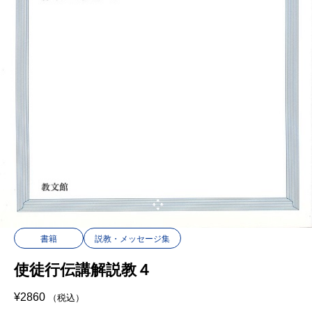
書籍
説教・メッセージ集
使徒行伝講解説教４
¥
2860
（税込）