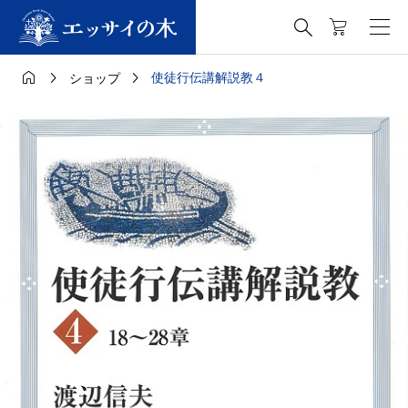




使徒行伝講解説教４
ショップ