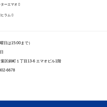
ンターエマオ
房ヒラム
（土曜日は15:00まで）
日
青葉区錦町１丁目13-6 エマオビル1階
302-6678