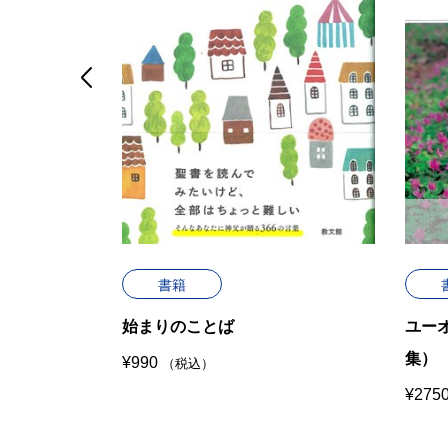

せ
書籍
始まりのことば
ユー
集）
¥
990
（税込）
¥
275