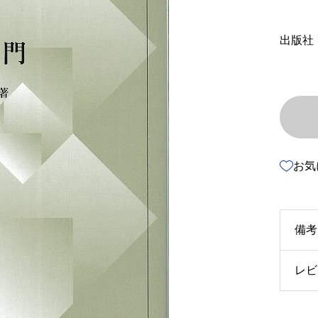
出版社
お気
備考
レビ
u3
u4
以