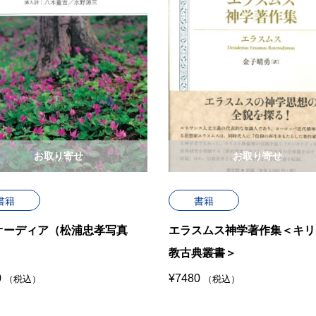
お取り寄せ
お取り寄せ
書籍
書籍
オーディア（松浦忠孝写真
エラスムス神学著作集＜キリ
教古典叢書＞
0
¥
7480
（税込）
（税込）