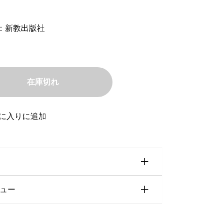
：新教出版社
在庫切れ
に入りに追加
ュー
0b5u30a4u30ba
f5cu8005
前にこの商品を購入したことのあるログ