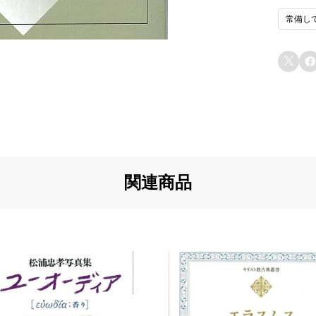
常備し
u5
イ
と
u6


u7
u7
u8
u8
関連商品