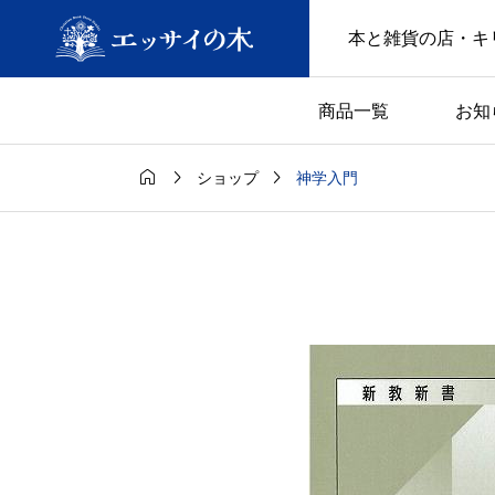
本と雑貨の店・キ
商品一覧
お知



神学入門
ショップ