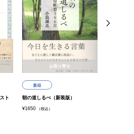

お取り寄せ
書籍
書籍
スト
朝の道しるべ（新装版）
ルター著作
叢書＞
¥
1650
（税込）
¥
5280
（税込