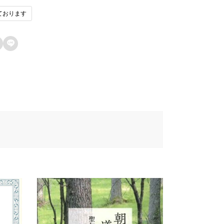
ております
1fau7248u793e
ン済みのユーザーのみレビューを残すこ
ができます。
42du8f09u6b4cu96c6

67au58f2u65e5
de8u8a33
272
457u8005