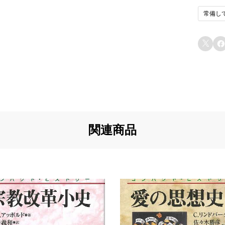
常備し
u5
イ
と
u6


u7
u7
u8
u8
関連商品