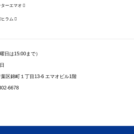
ンターエマオ
房ヒラム
（土曜日は15:00まで）
日
青葉区錦町１丁目13-6 エマオビル1階
302-6678