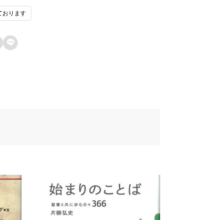
ております
1fau7248u793e
ン済みのユーザーのみレビューを残すこ
ができます。
42du8f09u6b4cu96c6

67au58f2u65e5
de8u8a33
272
457u8005