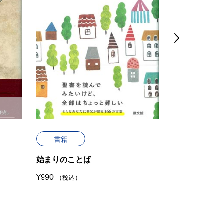

書籍
書籍
始まりのことば
キリスト教
¥
990
¥
1980
（税込）
（税込