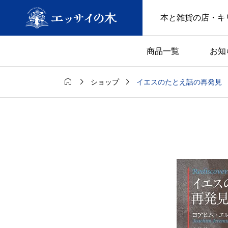
本と雑貨の店・キ
商品一覧
お知



イエスのたとえ話の再発見
ショップ