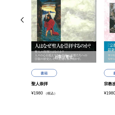

せ
お取り寄せ
書籍
教古典叢書
聖人崇拝
宗教
¥
1980
¥
198
（税込）