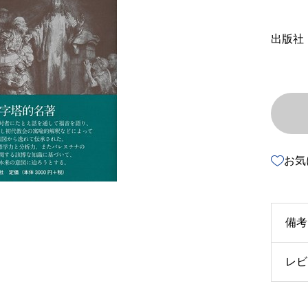
出版社
お気
備考
レビ
u3
u4
以