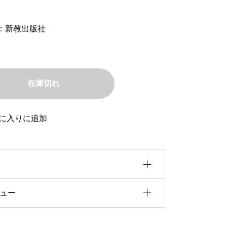
：新教出版社
在庫切れ
に入りに追加
ュー
0b5u30a4u30ba
f5cu8005
前にこの商品を購入したことのあるログ