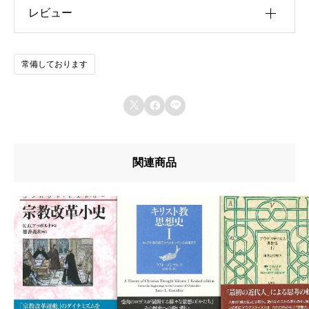
レビュー
u30b5u30a4u30ba
u4f5cu8005
以前にこの商品を購入したことのあるログイン済
常備しております
u51fau7248u793e
みのユーザーのみレビューを残すことができま
す。
u642du8f09u6b4cu96c6



u767au58f2u65e5
u7de8u8a33
関連商品
u8272
u8457u8005