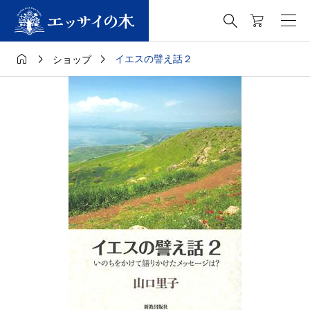




イエスの譬え話２
ショップ