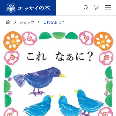




これなぁに？
ショップ