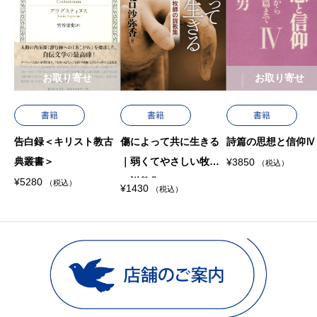
お取り寄せ
お取り寄せ
書籍
書籍
書籍
告白録＜キリスト教古
傷によって共に生きる
詩篇の思想と信仰Ⅳ
典叢書＞
｜弱くてやさしい牧師
¥
3850
（税込）
の説教集
¥
5280
（税込）
¥
1430
（税込）