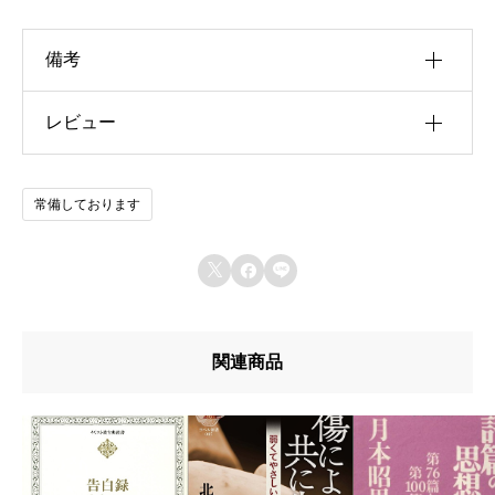
備考
レビュー
u30b5u30a4u30ba
u4f5cu8005
以前にこの商品を購入したことのあるログイン済
常備しております
u51fau7248u793e
みのユーザーのみレビューを残すことができま
す。
u642du8f09u6b4cu96c6



u767au58f2u65e5
u7de8u8a33
関連商品
u8272
u8457u8005