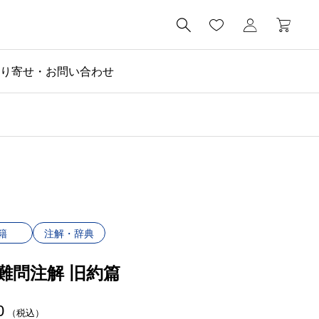

り寄せ・お問い合わせ
籍
注解・辞典
難問注解 旧約篇
0
（税込）