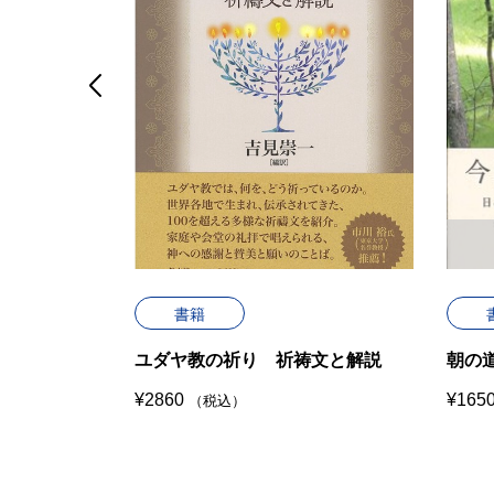

せ
書籍
クト）
ユダヤ教の祈り 祈祷文と解説
朝の
¥
2860
¥
165
（税込）