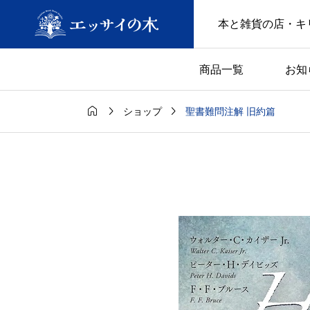
本と雑貨の店・キ
商品一覧
お知



聖書難問注解 旧約篇
ショップ