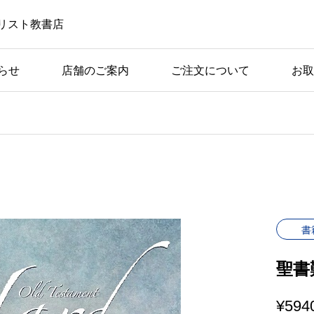
リスト教書店
らせ
店舗のご案内
ご注文について
お取
書
聖書
¥
594