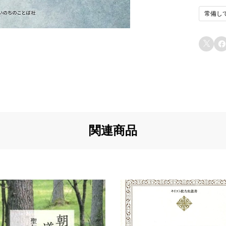
常備し
u5
イ
と
u6


u7
u7
u8
u8
関連商品