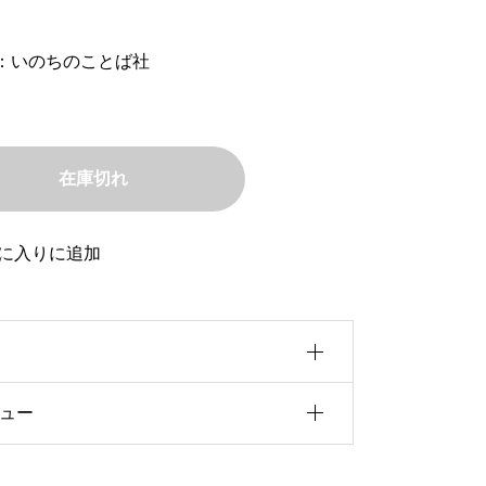
：いのちのことば社
在庫切れ
に入りに追加
ュー
0b5u30a4u30ba
f5cu8005
前にこの商品を購入したことのあるログ