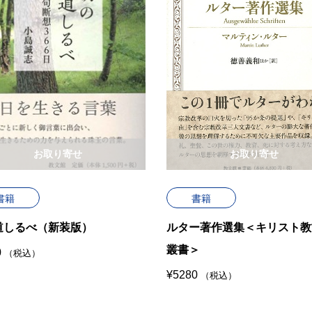
お取り寄せ
お取り寄せ
書籍
書籍
道しるべ（新装版）
ルター著作選集＜キリスト教
叢書＞
0
（税込）
¥
5280
（税込）