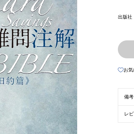
出版社
お気
備考
レビ
u3
u4
以