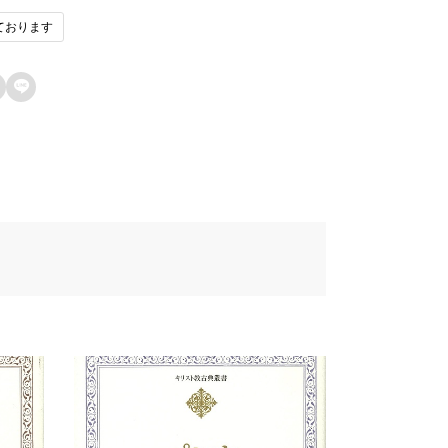
ております
1fau7248u793e
ン済みのユーザーのみレビューを残すこ
ができます。
42du8f09u6b4cu96c6

67au58f2u65e5
de8u8a33
272
457u8005