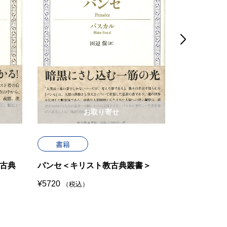

お取り寄せ
書籍
書籍
古典
パンセ＜キリスト教古典叢書＞
アウグステ
リスト教古
¥
5720
（税込）
¥
7480
（税込