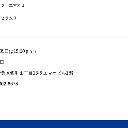
ンターエマオ
房ヒラム
（土曜日は15:00まで）
日
青葉区錦町１丁目13-6 エマオビル1階
302-6678