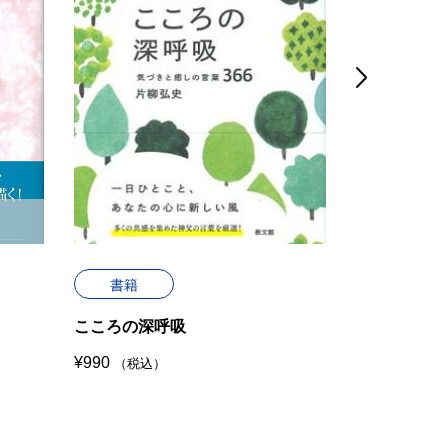

書籍
書籍
こころの深呼吸
アウグステ
¥
990
¥
5170
（税込）
（税込