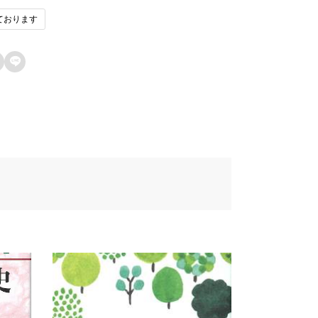
ております
1fau7248u793e
ン済みのユーザーのみレビューを残すこ
ができます。
42du8f09u6b4cu96c6

67au58f2u65e5
de8u8a33
272
457u8005