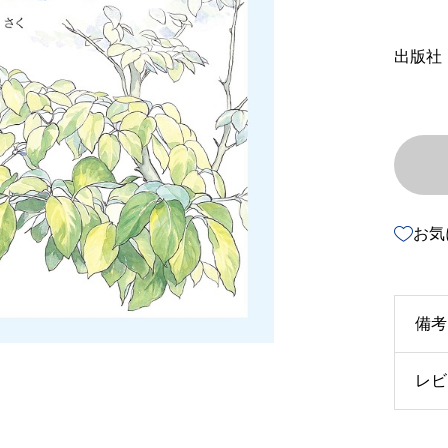
出版社
お気
備考
レビ
u3
u4
以