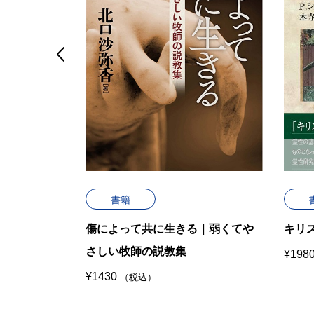

せ
書籍
忠孝写真
傷によって共に生きる｜弱くてや
キリ
さしい牧師の説教集
¥
198
¥
1430
（税込）