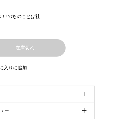
：いのちのことば社
在庫切れ
に入りに追加
ュー
0b5u30a4u30ba
f5cu8005
前にこの商品を購入したことのあるログ