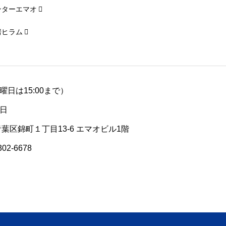
ンターエマオ
房ヒラム
（土曜日は15:00まで）
日
青葉区錦町１丁目13-6 エマオビル1階
302-6678