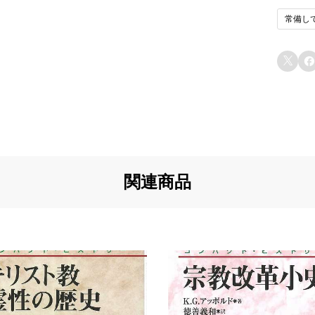
常備し
u5
イ
と
u6


u7
u7
u8
u8
関連商品