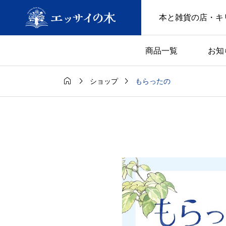
本と雑貨の店・キ
商品一覧
お知



もらったの
ショップ