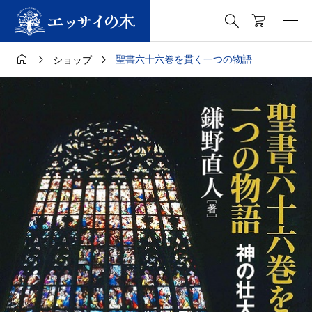




聖書六十六巻を貫く一つの物語
ショップ