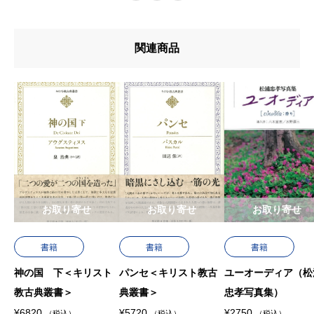
u767au58f2u65e5
u7de8u8a33
関連商品
u8272
u8457u8005
お取り寄せ
お取り寄せ
お取り寄せ
書籍
書籍
書籍
神の国 下＜キリスト
パンセ＜キリスト教古
ユーオーディア（松
教古典叢書＞
典叢書＞
忠孝写真集）
¥
6820
¥
5720
¥
2750
（税込）
（税込）
（税込）