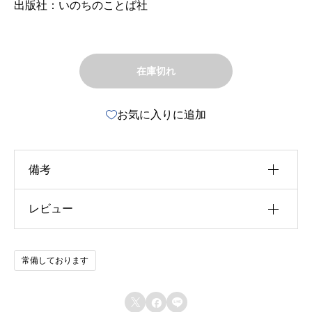
出版社：いのちのことば社
在庫切れ
お気に入りに追加
備考
レビュー
u30b5u30a4u30ba
u4f5cu8005
以前にこの商品を購入したことのあるログイン済
常備しております
u51fau7248u793e
みのユーザーのみレビューを残すことができま
す。
u642du8f09u6b4cu96c6


