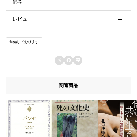
備考
レビュー
u30b5u30a4u30ba
u4f5cu8005
以前にこの商品を購入したことのあるログイン済
常備しております
u51fau7248u793e
みのユーザーのみレビューを残すことができま
す。
u642du8f09u6b4cu96c6



u767au58f2u65e5
u7de8u8a33
関連商品
u8272
u8457u8005