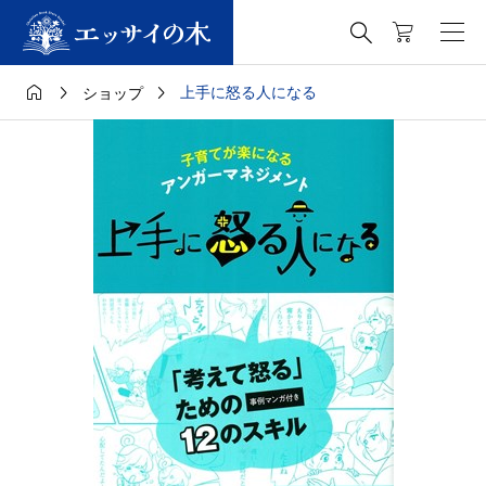




上手に怒る人になる
ショップ