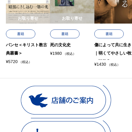
お取り寄せ
お取り寄せ
書籍
書籍
書籍
パンセ＜キリスト教古
死の文化史
傷によって共に生き
典叢書＞
｜弱くてやさしい牧
¥
1980
（税込）
の説教集
¥
5720
（税込）
¥
1430
（税込）