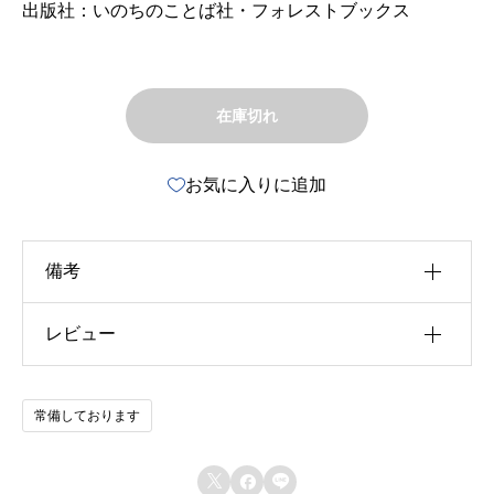
出版社：いのちのことば社・フォレストブックス
在庫切れ
お気に入りに追加
備考
レビュー
u30b5u30a4u30ba
u4f5cu8005
以前にこの商品を購入したことのあるログイン済
常備しております
u51fau7248u793e
みのユーザーのみレビューを残すことができま
す。
u642du8f09u6b4cu96c6


