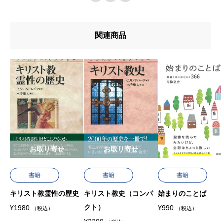
u767au58f2u65e5
u7de8u8a33
関連商品
u8272
u8457u8005
お取り寄せ
お取り寄せ
書籍
書籍
書籍
キリスト教霊性の歴史
キリスト教史（コンパ
始まりのことば
クト）
¥
1980
¥
990
（税込）
（税込）