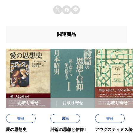
す。
u642du8f09u6b4cu96c6



u767au58f2u65e5
u7de8u8a33
関連商品
u8272
u8457u8005
お取り寄せ
お取り寄せ
お取り寄せ
書籍
書籍
書籍
愛の思想史
詩篇の思想と信仰Ⅰ
アウグスティヌス著