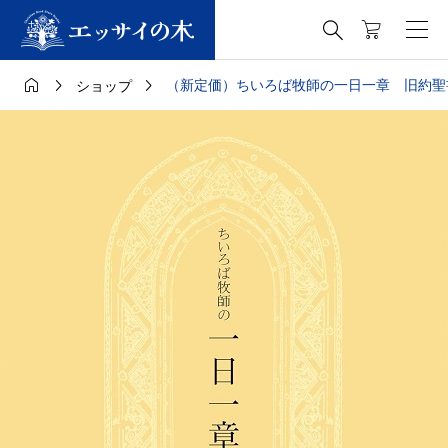




（新定価）ちいろば牧師の一日一章 旧約聖
ショップ