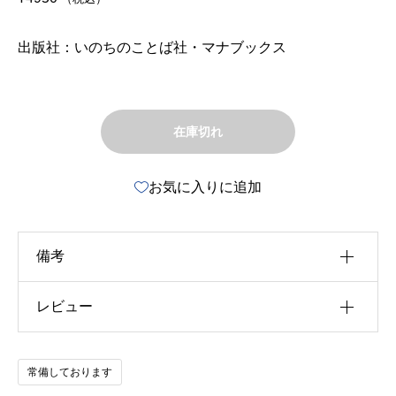
出版社：いのちのことば社・マナブックス
在庫切れ
お気に入りに追加
備考
レビュー
u30b5u30a4u30ba
u4f5cu8005
以前にこの商品を購入したことのあるログイン済
常備しております
u51fau7248u793e
みのユーザーのみレビューを残すことができま