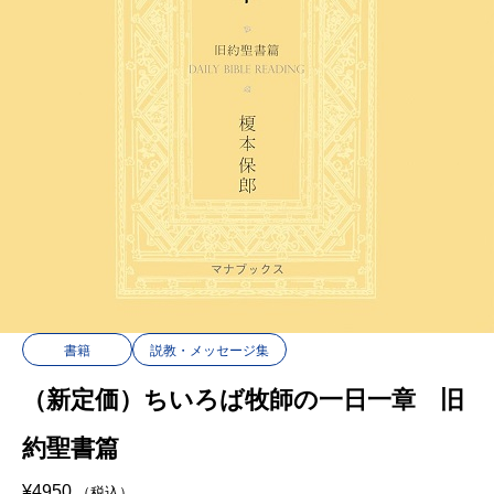
書籍
説教・メッセージ集
（新定価）ちいろば牧師の一日一章 旧
約聖書篇
¥
4950
（税込）