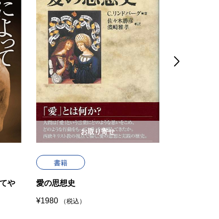

お取り寄せ
書籍
書籍
てや
愛の思想史
聖人崇拝
¥
1980
¥
1980
（税込）
（税込