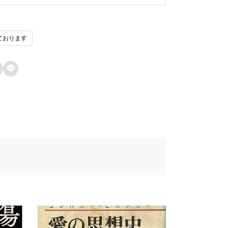
f5cu8005
前にこの商品を購入したことのあるログ
ております
1fau7248u793e
ン済みのユーザーのみレビューを残すこ
ができます。
42du8f09u6b4cu96c6

67au58f2u65e5
de8u8a33
272
457u8005