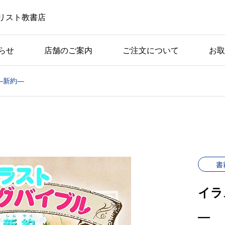
リスト教書店
らせ
店舗のご案内
ご注文について
お取
―新約―
書
イラ
―