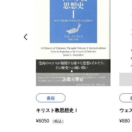

せ
お取り寄せ
書籍
クト）
キリスト教思想史Ⅰ
ウェ
¥
6050
¥
880
（税込）