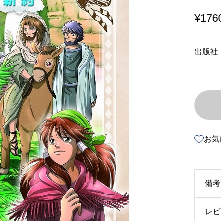
¥
176
出版社
お気
備考
レビ
u3