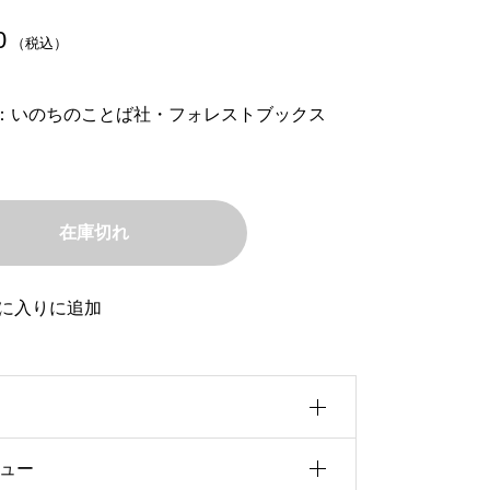
0
（税込）
：いのちのことば社・フォレストブックス
在庫切れ
に入りに追加
ュー
0b5u30a4u30ba