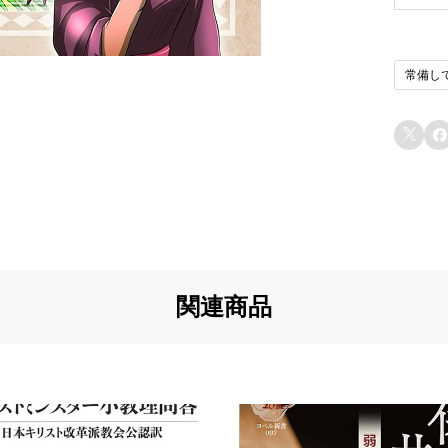
u4
以
常備し
u5
イ
と
u6


u7
u7
u8
u8
関連商品