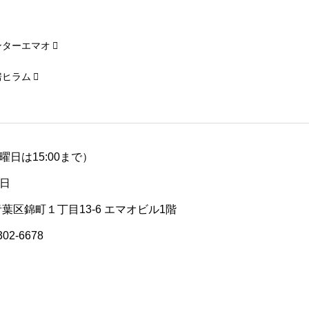
ンターエマオ
房ヒラム
（土曜日は15:00まで）
日
青葉区錦町１丁目13-6 エマオビル1階
302-6678