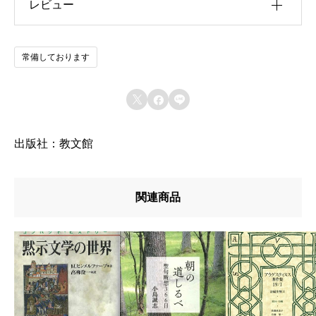
レビュー
u30b5u30a4u30ba
u4f5cu8005
以前にこの商品を購入したことのあるログイン済
常備しております
u51fau7248u793e
みのユーザーのみレビューを残すことができま
す。
u642du8f09u6b4cu96c6



u767au58f2u65e5
出版社：教文館
u7de8u8a33
u8272
関連商品
u8457u8005