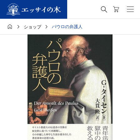




パウロの弁護人
ショップ