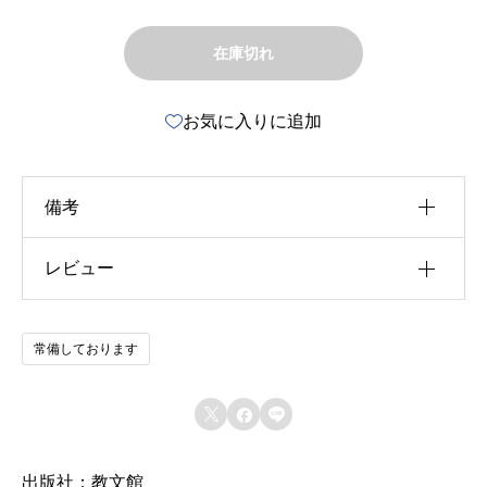
在庫切れ
お気に入りに追加
備考
レビュー
u30b5u30a4u30ba
u4f5cu8005
以前にこの商品を購入したことのあるログイン済
常備しております
u51fau7248u793e
みのユーザーのみレビューを残すことができま
す。
u642du8f09u6b4cu96c6



u767au58f2u65e5
出版社：教文館