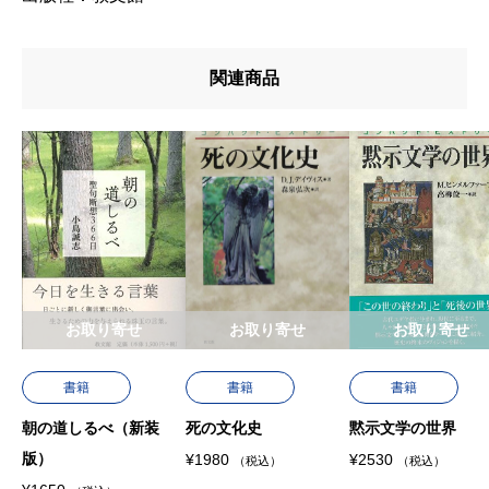
u7de8u8a33
u8272
関連商品
u8457u8005
お取り寄せ
お取り寄せ
お取り寄せ
書籍
書籍
書籍
朝の道しるべ（新装
死の文化史
黙示文学の世界
版）
¥
1980
¥
2530
（税込）
（税込）