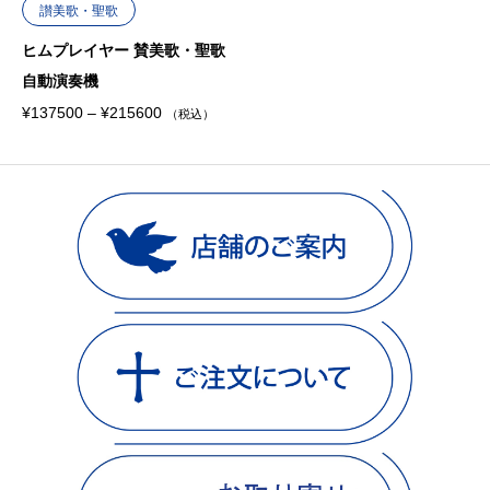
讃美歌・聖歌
ヒムプレイヤー 賛美歌・聖歌
自動演奏機
価
¥
137500
–
¥
215600
（税込）
格
帯
:
¥
1
3
7
5
0
0
–
¥
2
1
5
6
0
0