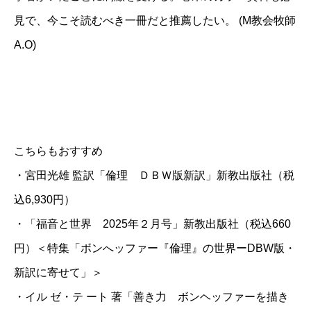
見で、今こそ読むべき一冊だと推薦したい。 (M教会牧師
A.O)
こちらもおすすめ
・
宮田光雄 監訳「倫理 ＤＢＷ版新訳」
新教出版社（税
込6,930円）
・
「福音と世界 2025年２月号」新教出版社
（税込660
円）＜特集「ボンへッファー『倫理』の世界ーDBW版・
新訳に寄せて」＞
・
イル ゼ・テ ート 著「善き力 ボンヘッファーを描き