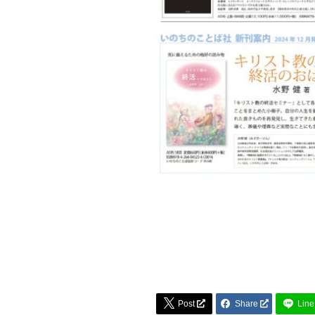


Post
Share
Line